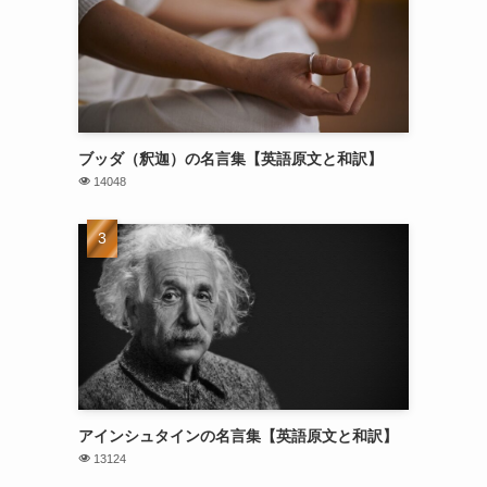
ブッダ（釈迦）の名言集【英語原文と和訳】
14048
アインシュタインの名言集【英語原文と和訳】
13124