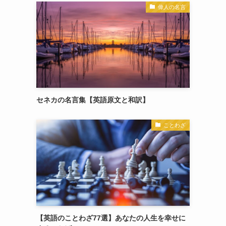
偉人の名言
セネカの名言集【英語原文と和訳】
ことわざ
【英語のことわざ77選】あなたの人生を幸せに