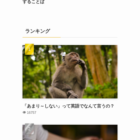
することば
ランキング
「あまり～しない」って英語でなんて言うの？
16757