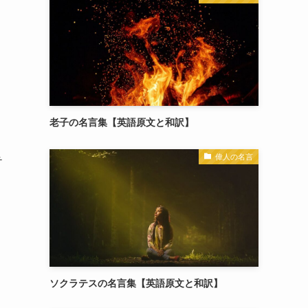
老子の名言集【英語原文と和訳】
偉人の名言
テ
ソクラテスの名言集【英語原文と和訳】