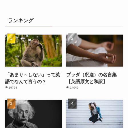
ランキング
「あまり～しない」って英
ブッダ（釈迦）の名言集
語でなんて言うの？
【英語原文と和訳】
16758
14049