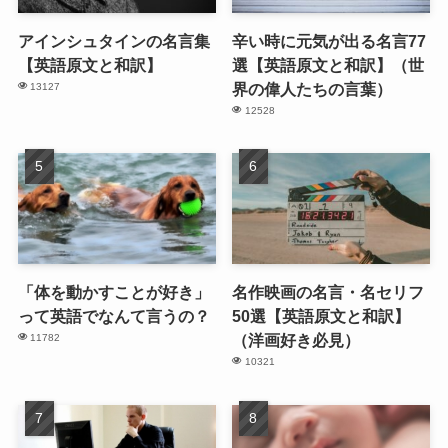
アインシュタインの名言集
辛い時に元気が出る名言77
【英語原文と和訳】
選【英語原文と和訳】（世
界の偉人たちの言葉）
13127
12528
「体を動かすことが好き」
名作映画の名言・名セリフ
って英語でなんて言うの？
50選【英語原文と和訳】
（洋画好き必見）
11782
10321