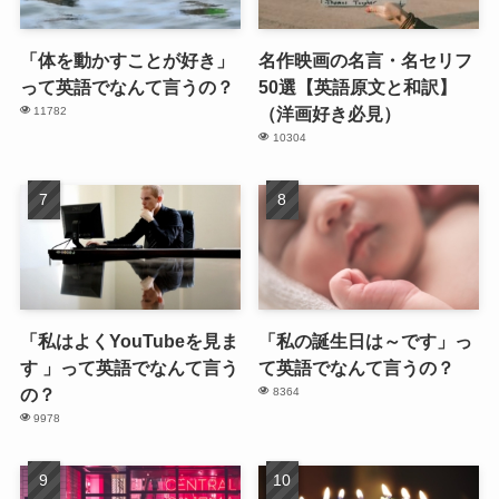
「体を動かすことが好き」
名作映画の名言・名セリフ
って英語でなんて言うの？
50選【英語原文と和訳】
（洋画好き必見）
11782
10304
「私はよくYouTubeを見ま
「私の誕生日は～です」っ
す 」って英語でなんて言う
て英語でなんて言うの？
の？
8364
9978