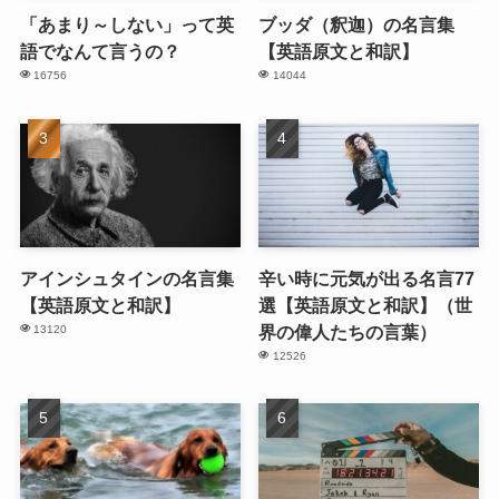
「あまり～しない」って英
ブッダ（釈迦）の名言集
語でなんて言うの？
【英語原文と和訳】
16756
14044
アインシュタインの名言集
辛い時に元気が出る名言77
【英語原文と和訳】
選【英語原文と和訳】（世
界の偉人たちの言葉）
13120
12526