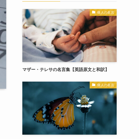
偉人の名言
マザー・テレサの名言集【英語原文と和訳】
偉人の名言