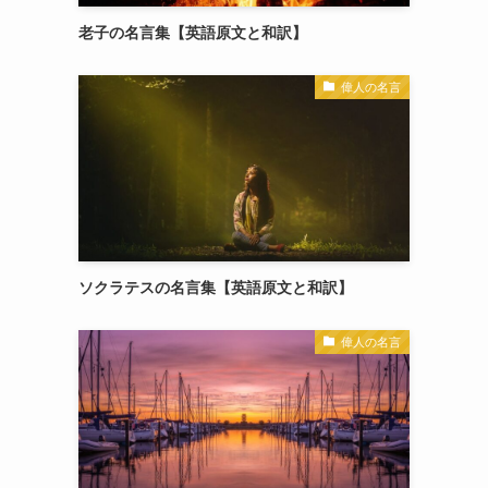
老子の名言集【英語原文と和訳】
偉人の名言
ソクラテスの名言集【英語原文と和訳】
偉人の名言