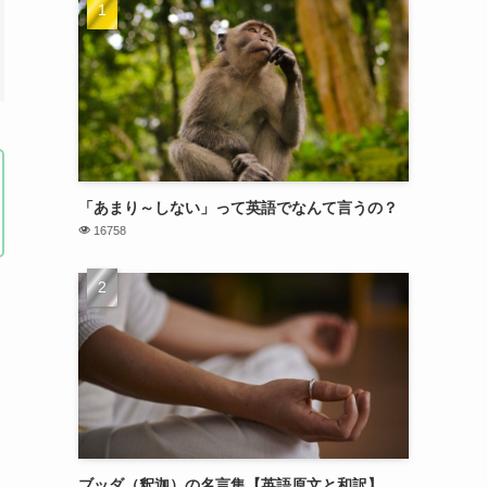
「あまり～しない」って英語でなんて言うの？
16758
ブッダ（釈迦）の名言集【英語原文と和訳】