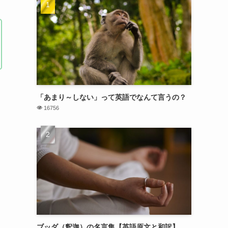
「あまり～しない」って英語でなんて言うの？
16756
ブッダ（釈迦）の名言集【英語原文と和訳】