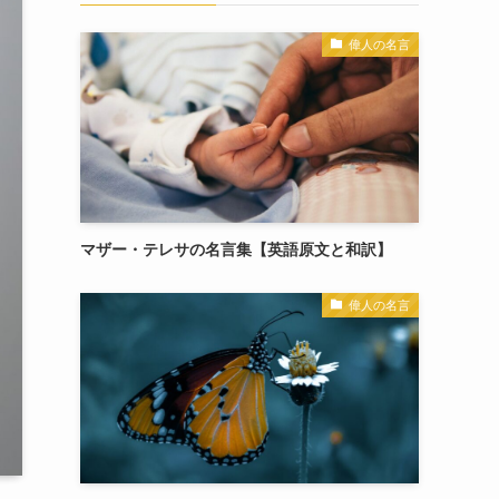
偉人の名言
マザー・テレサの名言集【英語原文と和訳】
偉人の名言