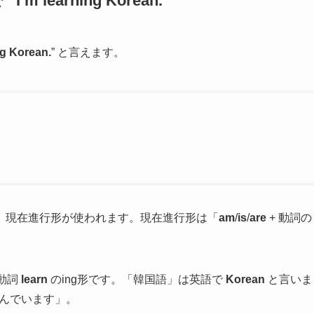
earning Korean.”
ng Korean.
” と言えます。
、現在進行形が使われます。現在進行形は「
am
/
is
/
are
+ 動詞の
動詞
learn
のing形です。「韓国語」は英語で
Korean
と言いま
学んでいます」。