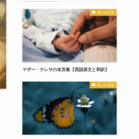
偉人の名言
マザー・テレサの名言集【英語原文と和訳】
偉人の名言