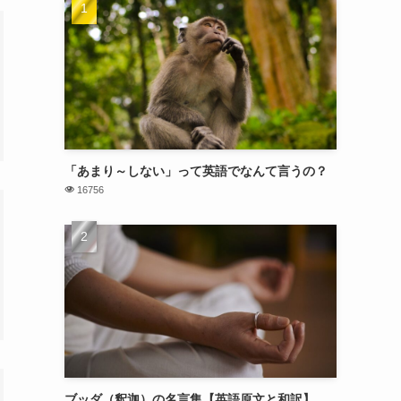
「あまり～しない」って英語でなんて言うの？
16756
ブッダ（釈迦）の名言集【英語原文と和訳】