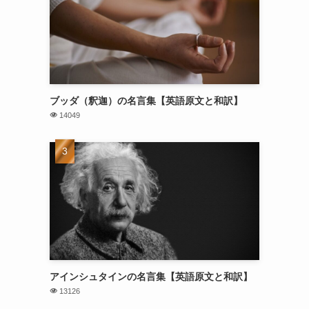
ブッダ（釈迦）の名言集【英語原文と和訳】
14049
アインシュタインの名言集【英語原文と和訳】
13126