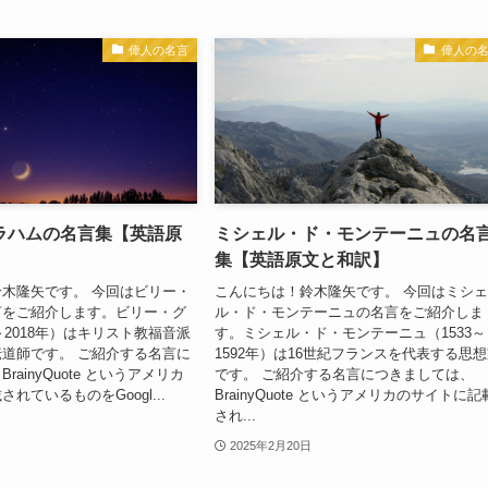
偉人の名言
偉人の
ラハムの名言集【英語原
ミシェル・ド・モンテーニュの名
集【英語原文と和訳】
木隆矢です。 今回はビリー・
こんにちは！鈴木隆矢です。 今回はミシ
言をご紹介します。ビリー・グ
ル・ド・モンテーニュの名言をご紹介しま
～2018年）はキリスト教福音派
す。ミシェル・ド・モンテーニュ（1533～
道師です。 ご紹介する名言に
1592年）は16世紀フランスを代表する思
ainyQuote というアメリカ
です。 ご紹介する名言につきましては、
れているものをGoogl...
BrainyQuote というアメリカのサイトに記
され...
2025年2月20日