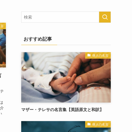
名言
おすすめ記事
偉人の名言
言
ステ
。
は
紹介
マザー・テレサの名言集【英語原文と和訳】
い
偉人の名言