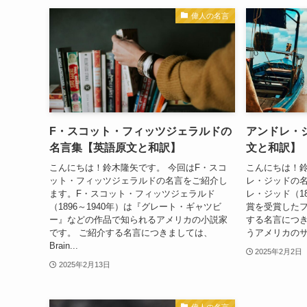
偉人の名言
F・スコット・フィッツジェラルドの
アンドレ・
名言集【英語原文と和訳】
文と和訳】
こんにちは！鈴木隆矢です。 今回はF・スコ
こんにちは！鈴
ット・フィッツジェラルドの名言をご紹介し
レ・ジッドの
ます。F・スコット・フィッツジェラルド
レ・ジッド（18
（1896～1940年）は『グレート・ギャツビ
賞を受賞したフ
ー』などの作品で知られるアメリカの小説家
する名言につきまし
です。 ご紹介する名言につきましては、
うアメリカのサ
Brain...
2025年2月2日
2025年2月13日
偉人の名言