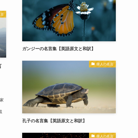
名言
ガンジーの名言集【英語原文と和訳】
偉人の名言
言
ェ
想家
載
孔子の名言集【英語原文と和訳】
偉人の名言