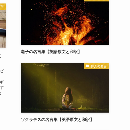
名言
老子の名言集【英語原文と和訳】
と
偉人の名言
リピ
代ギ
介す
う
ソクラテスの名言集【英語原文と和訳】