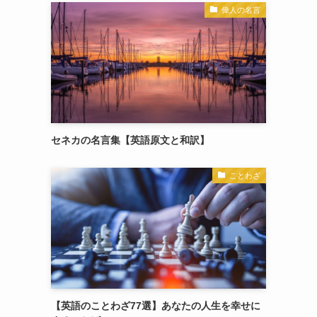
偉人の名言
セネカの名言集【英語原文と和訳】
ことわざ
【英語のことわざ77選】あなたの人生を幸せに