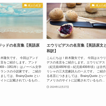
偉人の名言
偉人の
ジッドの名言集【英語原
エウリピデスの名言集【英語原文
和訳】
木隆矢です。 今回はアンド
こんにちは！鈴木隆矢です。 今回はエウ
名言をご紹介します。アンド
デスの名言をご紹介します。エウリピデス
69～1951年）はノーベル文学
（紀元前480年頃～紀元前406年頃）は古
ランスの小説家です。 ご紹介
リシャの三大悲劇詩人の一人です。 ご紹
ては、BrainyQuote とい
る名言につきましては、BrainyQuote とい
イトに記載されているもの...
アメリカのサイトに記載されているもの...
2024年12月27日