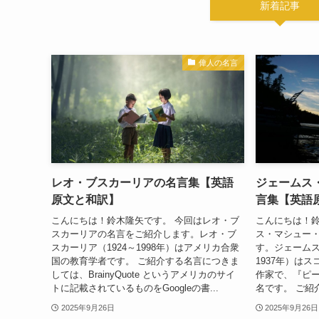
新着記事
偉人の名言
レオ・ブスカーリアの名言集【英語
ジェームス
原文と和訳】
言集【英語
こんにちは！鈴木隆矢です。 今回はレオ・ブ
こんにちは！鈴
スカーリアの名言をご紹介します。レオ・ブ
ス・マシュー
スカーリア（1924～1998年）はアメリカ合衆
す。ジェームス
国の教育学者です。 ご紹介する名言につきま
1937年）は
しては、BrainyQuote というアメリカのサイ
作家で、『ピ
トに記載されているものをGoogleの書...
名です。 ご紹
2025年9月26日
2025年9月26日