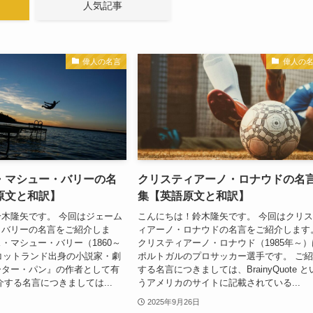
人気記事
偉人の名言
偉人の
・マシュー・バリーの名
クリスティアーノ・ロナウドの名
原文と和訳】
集【英語原文と和訳】
木隆矢です。 今回はジェーム
こんにちは！鈴木隆矢です。 今回はクリ
・バリーの名言をご紹介しま
ィアーノ・ロナウドの名言をご紹介します
・マシュー・バリー（1860～
クリスティアーノ・ロナウド（1985年～）
スコットランド出身の小説家・劇
ポルトガルのプロサッカー選手です。 ご
ーター・パン』の作者として有
する名言につきましては、BrainyQuote と
介する名言につきましては...
うアメリカのサイトに記載されている...
2025年9月26日