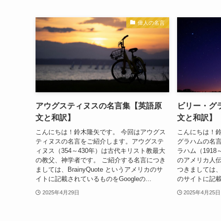
偉人の名言
アウグスティヌスの名言集【英語原
ビリー・グ
文と和訳】
文と和訳】
こんにちは！鈴木隆矢です。 今回はアウグス
こんにちは！鈴
ティヌスの名言をご紹介します。アウグステ
グラハムの名
ィヌス（354～430年）は古代キリスト教最大
ラハム（1918
の教父、神学者です。 ご紹介する名言につき
のアメリカ人伝
ましては、BrainyQuote というアメリカのサ
つきましては、Br
イトに記載されているものをGoogleの...
のサイトに記載さ
2025年4月29日
2025年4月25日