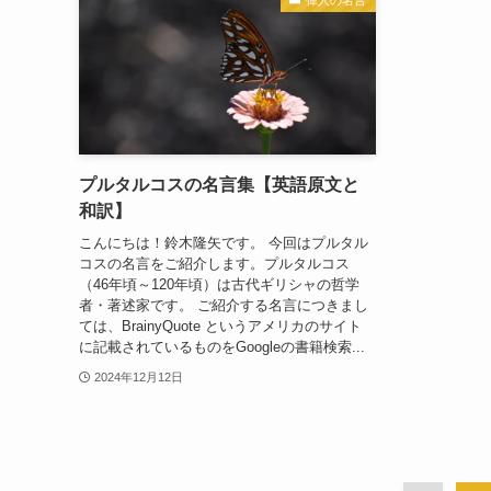
プルタルコスの名言集【英語原文と
和訳】
こんにちは！鈴木隆矢です。 今回はプルタル
コスの名言をご紹介します。プルタルコス
（46年頃～120年頃）は古代ギリシャの哲学
者・著述家です。 ご紹介する名言につきまし
ては、BrainyQuote というアメリカのサイト
に記載されているものをGoogleの書籍検索...
2024年12月12日