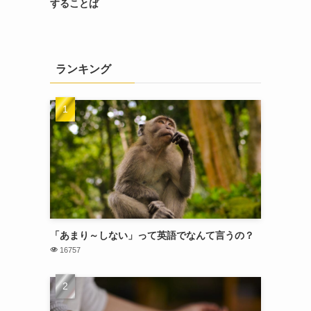
することば
ランキング
「あまり～しない」って英語でなんて言うの？
16757