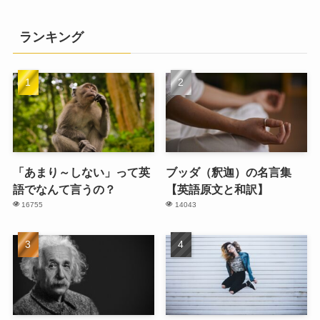
ランキング
「あまり～しない」って英
ブッダ（釈迦）の名言集
語でなんて言うの？
【英語原文と和訳】
16755
14043