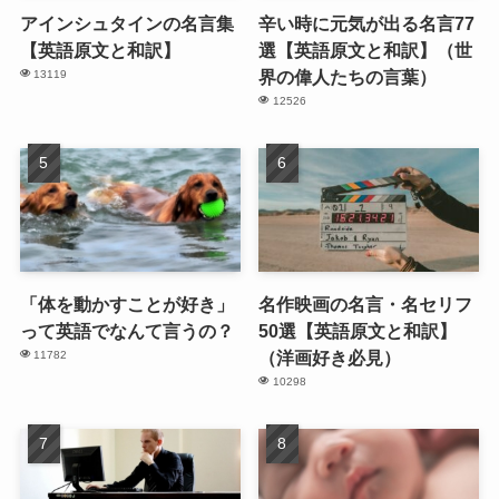
アインシュタインの名言集
辛い時に元気が出る名言77
【英語原文と和訳】
選【英語原文と和訳】（世
界の偉人たちの言葉）
13119
12526
「体を動かすことが好き」
名作映画の名言・名セリフ
って英語でなんて言うの？
50選【英語原文と和訳】
（洋画好き必見）
11782
10298