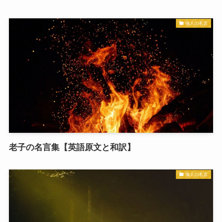
偉人の名言
老子の名言集【英語原文と和訳】
偉人の名言