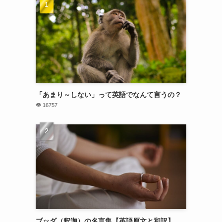
「あまり～しない」って英語でなんて言うの？
16757
ブッダ（釈迦）の名言集【英語原文と和訳】