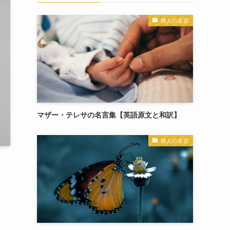
偉人の名言
マザー・テレサの名言集【英語原文と和訳】
偉人の名言