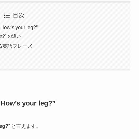
目次
 your leg?”
foot?” の違い
る英語フレーズ
 your leg?”
leg?
” と言えます。