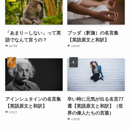
「あまり～しない」って英
ブッダ（釈迦）の名言集
語でなんて言うの？
【英語原文と和訳】
16758
14049
アインシュタインの名言集
辛い時に元気が出る名言77
【英語原文と和訳】
選【英語原文と和訳】（世
界の偉人たちの言葉）
13127
12528