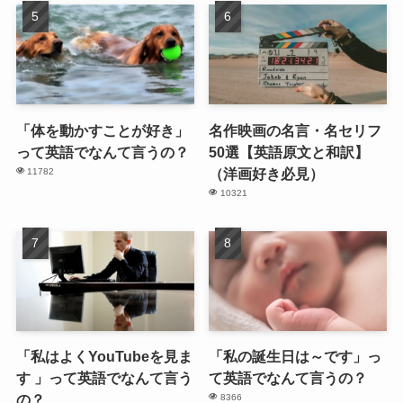
「体を動かすことが好き」
名作映画の名言・名セリフ
って英語でなんて言うの？
50選【英語原文と和訳】
（洋画好き必見）
11782
10321
「私はよくYouTubeを見ま
「私の誕生日は～です」っ
す 」って英語でなんて言う
て英語でなんて言うの？
の？
8366