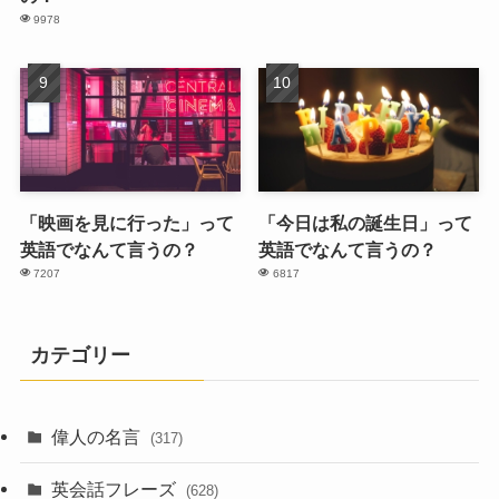
9978
「映画を見に行った」って
「今日は私の誕生日」って
英語でなんて言うの？
英語でなんて言うの？
7207
6817
カテゴリー
偉人の名言
(317)
英会話フレーズ
(628)