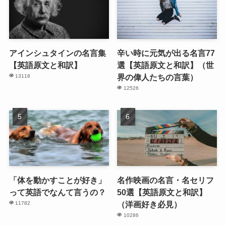
アインシュタインの名言集
辛い時に元気が出る名言77
【英語原文と和訳】
選【英語原文と和訳】（世
界の偉人たちの言葉）
13118
12526
「体を動かすことが好き」
名作映画の名言・名セリフ
って英語でなんて言うの？
50選【英語原文と和訳】
（洋画好き必見）
11782
10286