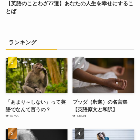
【英語のことわざ77選】あなたの人生を幸せにするこ
とば
ランキング
「あまり～しない」って英
ブッダ（釈迦）の名言集
語でなんて言うの？
【英語原文と和訳】
16755
14043