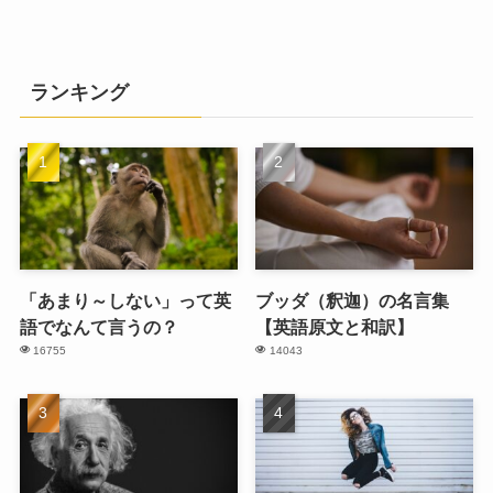
ランキング
「あまり～しない」って英
ブッダ（釈迦）の名言集
語でなんて言うの？
【英語原文と和訳】
16755
14043