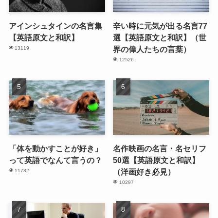
アインシュタインの名言集
辛い時に元気が出る名言77
【英語原文と和訳】
選【英語原文と和訳】（世
界の偉人たちの言葉）
13119
12526
「体を動かすことが好き」
名作映画の名言・名セリフ
って英語でなんて言うの？
50選【英語原文と和訳】
（洋画好き必見）
11782
10297