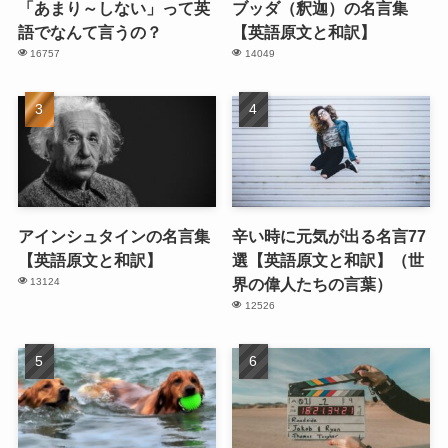
「あまり～しない」って英
ブッダ（釈迦）の名言集
語でなんて言うの？
【英語原文と和訳】
16757
14049
アインシュタインの名言集
辛い時に元気が出る名言77
【英語原文と和訳】
選【英語原文と和訳】（世
界の偉人たちの言葉）
13124
12526