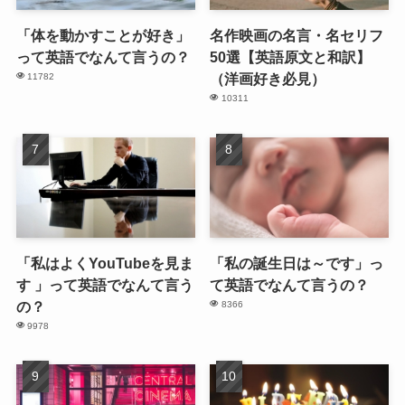
「体を動かすことが好き」
名作映画の名言・名セリフ
って英語でなんて言うの？
50選【英語原文と和訳】
（洋画好き必見）
11782
10311
「私はよくYouTubeを見ま
「私の誕生日は～です」っ
す 」って英語でなんて言う
て英語でなんて言うの？
の？
8366
9978