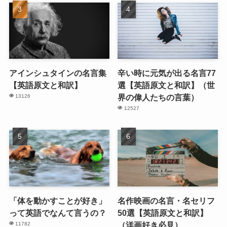
アインシュタインの名言集
辛い時に元気が出る名言77
【英語原文と和訳】
選【英語原文と和訳】（世
界の偉人たちの言葉）
13126
12527
「体を動かすことが好き」
名作映画の名言・名セリフ
って英語でなんて言うの？
50選【英語原文と和訳】
（洋画好き必見）
11782