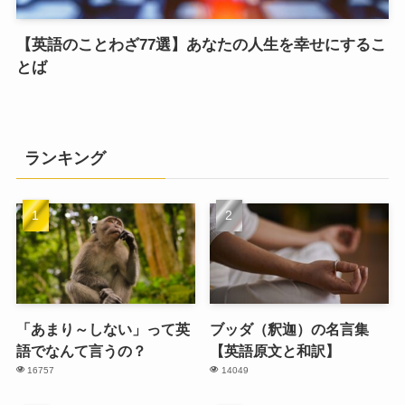
【英語のことわざ77選】あなたの人生を幸せにするこ
とば
ランキング
「あまり～しない」って英
ブッダ（釈迦）の名言集
語でなんて言うの？
【英語原文と和訳】
16757
14049