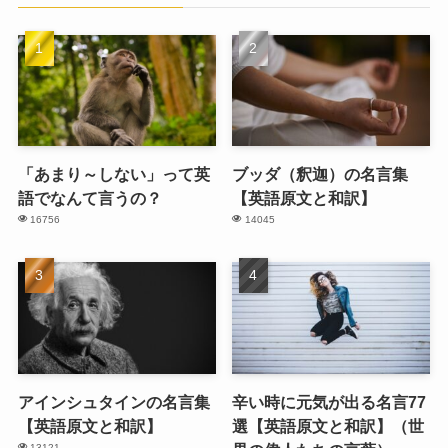
「あまり～しない」って英
ブッダ（釈迦）の名言集
語でなんて言うの？
【英語原文と和訳】
16756
14045
アインシュタインの名言集
辛い時に元気が出る名言77
【英語原文と和訳】
選【英語原文と和訳】（世
13121