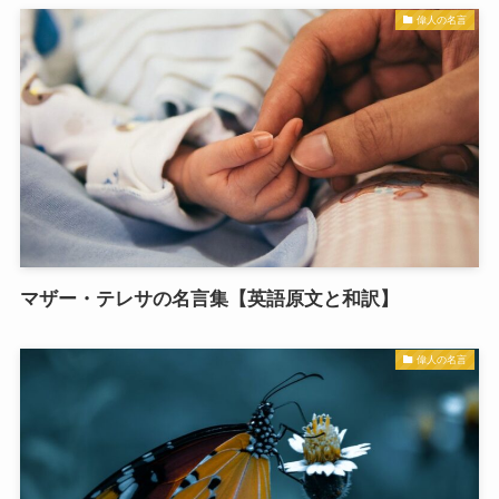
偉人の名言
マザー・テレサの名言集【英語原文と和訳】
偉人の名言