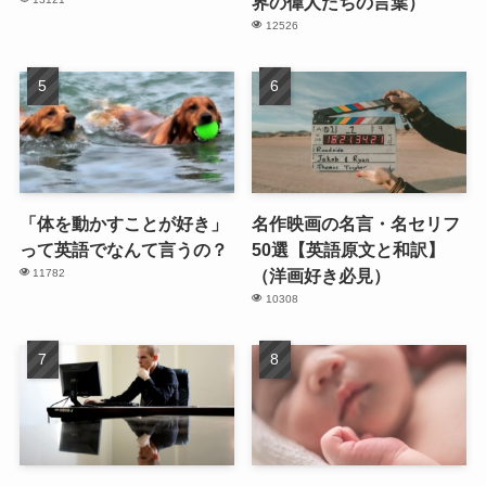
界の偉人たちの言葉）
12526
「体を動かすことが好き」
名作映画の名言・名セリフ
って英語でなんて言うの？
50選【英語原文と和訳】
（洋画好き必見）
11782
10308