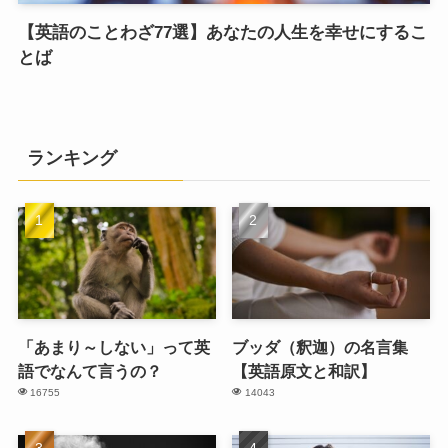
【英語のことわざ77選】あなたの人生を幸せにするこ
とば
ランキング
「あまり～しない」って英
ブッダ（釈迦）の名言集
語でなんて言うの？
【英語原文と和訳】
16755
14043