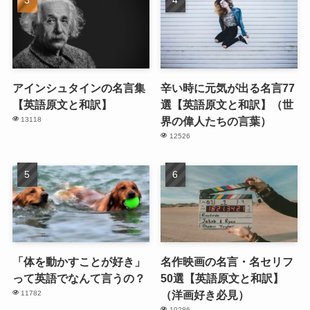
アインシュタインの名言集
辛い時に元気が出る名言77
【英語原文と和訳】
選【英語原文と和訳】（世
界の偉人たちの言葉）
13118
12526
「体を動かすことが好き」
名作映画の名言・名セリフ
って英語でなんて言うの？
50選【英語原文と和訳】
（洋画好き必見）
11782
10286