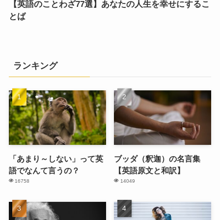
【英語のことわざ77選】あなたの人生を幸せにするこ
とば
ランキング
「あまり～しない」って英
ブッダ（釈迦）の名言集
語でなんて言うの？
【英語原文と和訳】
16758
14049