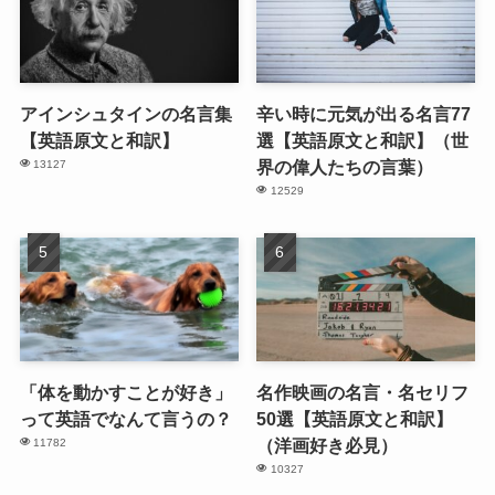
アインシュタインの名言集
辛い時に元気が出る名言77
【英語原文と和訳】
選【英語原文と和訳】（世
界の偉人たちの言葉）
13127
12529
「体を動かすことが好き」
名作映画の名言・名セリフ
って英語でなんて言うの？
50選【英語原文と和訳】
（洋画好き必見）
11782
10327