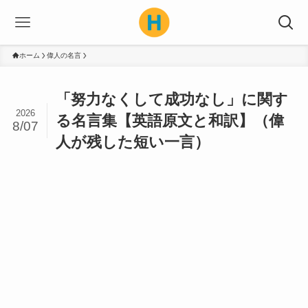
ホーム
偉人の名言
「努力なくして成功なし」に関す
2026
る名言集【英語原文と和訳】（偉
8/07
人が残した短い一言）