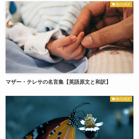
偉人の名言
マザー・テレサの名言集【英語原文と和訳】
偉人の名言