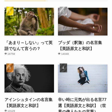
「あまり～しない」って英
ブッダ（釈迦）の名言集
語でなんて言うの？
【英語原文と和訳】
16758
14049
アインシュタインの名言集
辛い時に元気が出る名言77
【英語原文と和訳】
選【英語原文と和訳】（世
界の偉人たちの言葉）
13129