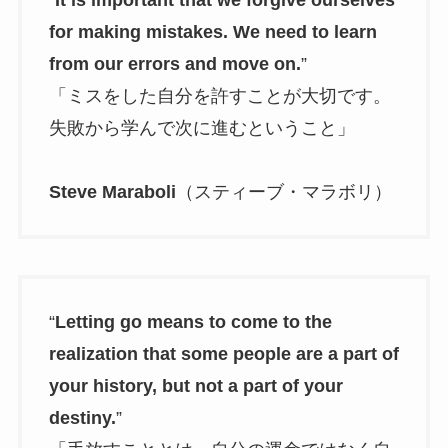
“
It is important that we forgive ourselves
for making mistakes. We need to learn
from our errors and move on.
”
「ミスをした自分を許すことが大切です。
失敗から学んで次に進むということ」
Steve Maraboli
（スティーブ・マラボリ）
“
Letting go means to come to the
realization that some people are a part of
your history, but not a part of your
destiny.
”