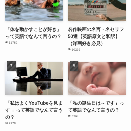
「体を動かすことが好き」
名作映画の名言・名セリフ
って英語でなんて言うの？
50選【英語原文と和訳】
（洋画好き必見）
11782
10292
「私はよくYouTubeを見ま
「私の誕生日は～です」っ
す 」って英語でなんて言う
て英語でなんて言うの？
の？
8364
9978