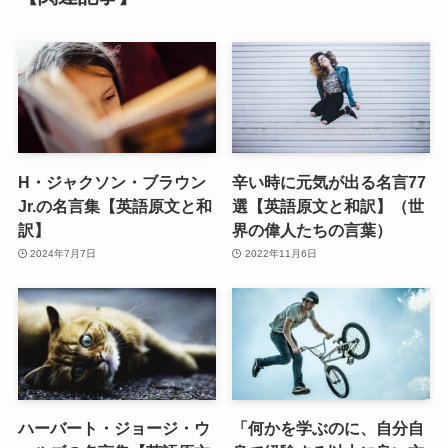
H・ジャクソン・ブラウン
辛い時に元気が出る名言77
Jr.の名言集【英語原文と和
選【英語原文と和訳】（世
訳】
界の偉人たちの言葉）
2024年7月7日
2022年11月6日
ハーバート・ジョージ・ウ
「何かを学ぶのに、自分自