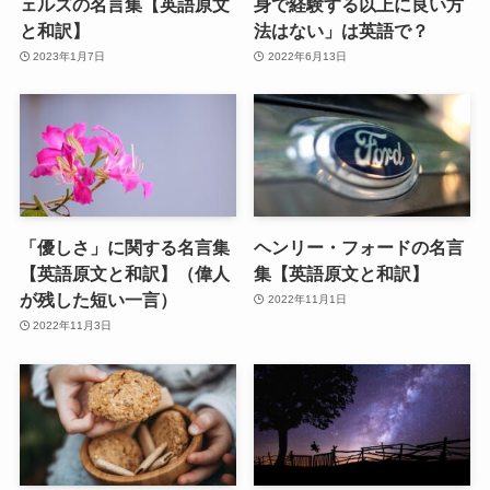
ェルズの名言集【英語原文
身で経験する以上に良い方
と和訳】
法はない」は英語で？
2023年1月7日
2022年6月13日
「優しさ」に関する名言集
ヘンリー・フォードの名言
【英語原文と和訳】（偉人
集【英語原文と和訳】
が残した短い一言）
2022年11月1日
2022年11月3日