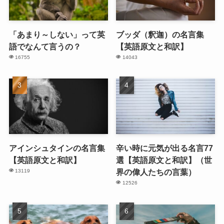
「あまり～しない」って英
ブッダ（釈迦）の名言集
語でなんて言うの？
【英語原文と和訳】
16755
14043
アインシュタインの名言集
辛い時に元気が出る名言77
【英語原文と和訳】
選【英語原文と和訳】（世
界の偉人たちの言葉）
13119
12526