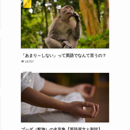
「あまり～しない」って英語でなんて言うの？
16757
ブッダ（釈迦）の名言集【英語原文と和訳】