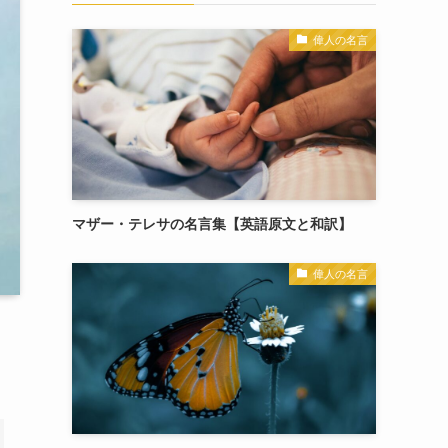
偉人の名言
マザー・テレサの名言集【英語原文と和訳】
偉人の名言